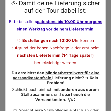
(Krippenfutter und ausreichend Raufutter)
•Zuchtstuten und Deckhengste 0,5 - 1,2 kg
•Fohlen ab der 4. Lebenswoche 0,1 - 0,3 kg
Körpergewicht Muskelaufbau
Leistungspferde Fellwechsel
Zuchtstuten/
Fohlen
als Kur Deckhengste ab der 4. LW
200 kg
0,2 - 0,4 kg
0,3 - 0,5 kg
0,2 - 0,3 kg 0,2 - 0,3 kg
0,1 - 0,2 kg
400 kg
0,4 - 0,6 kg
0,5 - 0,7 kg
0,3 - 0.4 kg 0,4 - 0,6 kg
0,2 - 0,4 kg
600 kg
0,6 - 0,8 kg
0,7 - 1,0 kg
0,4 - 0,5 k g 0,6 - 0,9 kg
0,3 - 0,6 kg
•Werden die max. empfohlenen Mengen an DERBY® Vital
eingesetzt, so sollte die Normalration angepasst werden.
•Ausreichend frisches Tränkwasser anbieten.