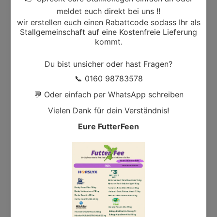
Inhaltsstoffe
Rohprotein 20,5 %
Rohfett 5,5 %
Rohfaser 8,5 %
Rohasche 10 %
Calcium 1,8 %
Phosphor 0,7 %
Natrium 0,25 %
Zusatzstoffe
Vitamin A 80.000 IE
Vitamin D3 8.000 IE
Vitamin E 500 mg
Kupfer 75 mg
Eisen 225 mg