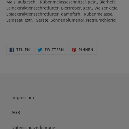
Mais, aufgeschl., Rübenmelasseschnitzel, getr., Bierhefe,
Leinextraktionsschrotfutter, Biertreber, getr., Weizenkleie,
Sojaextraktionsschrotfutter, dampferh., Rübenmelasse,
Leinsaat, extr., Gerste, Sonnenblumenöl, Natriumchlorid
AUF
AUF
AUF
TEILEN
TWITTERN
PINNEN
FACEBOOK
TWITTER
PINTEREST
TEILEN
TWITTERN
PINNEN
Impressum
AGB
Datenschutzerklärung