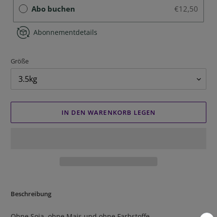
Abo buchen
€12,50
Abonnementdetails
Größe
IN DEN WARENKORB LEGEN
Produkt
wird
Beschreibung
zum
Warenkorb
Ohne Soja, ohne Mais und ohne Farbstoffe