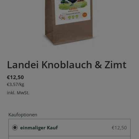
Landei Knoblauch & Zimt
Normaler
€12,50
pro
Preis
Einzelpreis
€3,57
/
kg
inkl. MwSt.
Kaufoptionen
einmaliger Kauf
€12,50