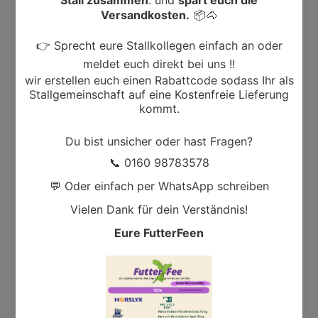
Inhaltsstoffe
Zusammensetzung:
-
Dinkel (nackt)
Erbsen gelb
Gerste
Hanfpresskuchen
Calciumcarbonat
Rapsöl
Biertreber
Bierhefe