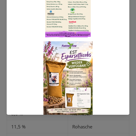
Knoblauchpulver
Zimtöl
Calsporin
Analytische Bestandteile und Gehalte:
-
16,5 %
Rohprotein
7,5 %
Rohfett
8,0 %
Rohfaser
11,5 %
Rohasche